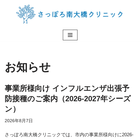
コ
ン
テ
ン
ツ
へ
ス
お知らせ
キ
ッ
プ
事業所様向け インフルエンザ出張予
防接種のご案内（2026-2027年シーズ
ン）
2026年8月7日
さっぽろ南大橋クリニックでは、市内の事業所様向けに2026-