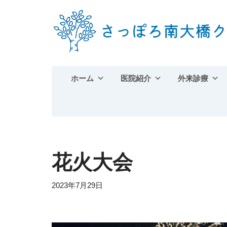
コ
ン
テ
ン
ホーム
医院紹介
外来診療
ツ
へ
ス
キ
ッ
プ
花火大会
2023年7月29日